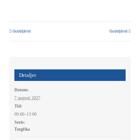
Kontakt
Gudstjänst
Gudstjänst
العربية / Arabic
SÖK
EFTER:
Detaljer
Datum:
7 augusti 2027
Tid:
09:00–13:00
Serie:
Torgfika