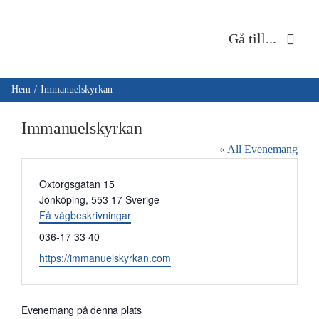
Fortsätt
till
Gå till...
innehållet
Hem
Hem
Immanuelskyrkan
Om oss
Immanuelskyrkan
« All Evenemang
Musik & kultur
Adress
Oxtorgsgatan 15
Jönköping
,
553 17
Sverige
Barn & unga
Få vägbeskrivningar
Telefonnummer
036-17 33 40
Café Immanuel
Website
https://immanuelskyrkan.com
Nyheter
Evenemang på denna plats