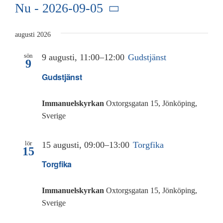
Kalender
Nu
 - 
2026-09-05
Välj
Kontakt
datum.
augusti 2026
sön
9 augusti, 11:00
–
12:00
Gudstjänst
العربية / Arabic
9
Gudstjänst
SÖK
EFTER:
Immanuelskyrkan
Oxtorgsgatan 15, Jönköping,
Sverige
lör
15 augusti, 09:00
–
13:00
Torgfika
15
Torgfika
Immanuelskyrkan
Oxtorgsgatan 15, Jönköping,
Sverige