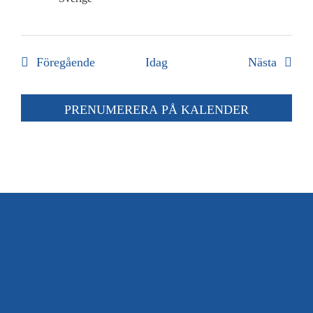
Evenemang
Evene
Föregående
Idag
Nästa
PRENUMERERA PÅ KALENDER