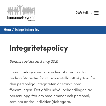
Fortsätt
till
Gå till...
innehållet
Hem
Hem
Integritetspolicy
Om oss
Integritetspolicy
Musik & kultur
Senast reviderad 3 maj 2021
Barn & unga
Immanuelskyrkans Församling ska vidta alla
rimliga åtgärder för att säkerställa att skyddet för
Café Immanuel
den personliga integriteten är starkt inom
församlingen. Det gäller såväl behandlingen av
Nyheter
personuppgifter om medlemmar och personal,
som om andra individer (deltagare,