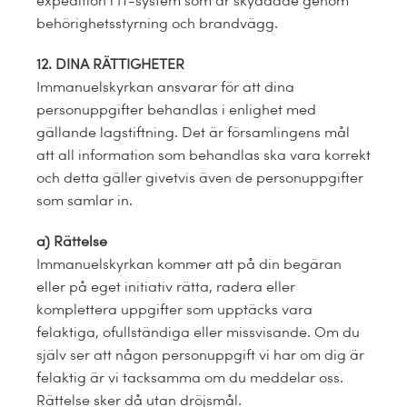
expedition i IT-system som är skyddade genom
behörighetsstyrning och brandvägg.
12. DINA RÄTTIGHETER
Immanuelskyrkan ansvarar för att dina
personuppgifter behandlas i enlighet med
gällande lagstiftning. Det är församlingens mål
att all information som behandlas ska vara korrekt
och detta gäller givetvis även de personuppgifter
som samlar in.
a) Rättelse
Immanuelskyrkan kommer att på din begäran
eller på eget initiativ rätta, radera eller
komplettera uppgifter som upptäcks vara
felaktiga, ofullständiga eller missvisande. Om du
själv ser att någon personuppgift vi har om dig är
felaktig är vi tacksamma om du meddelar oss.
Rättelse sker då utan dröjsmål.