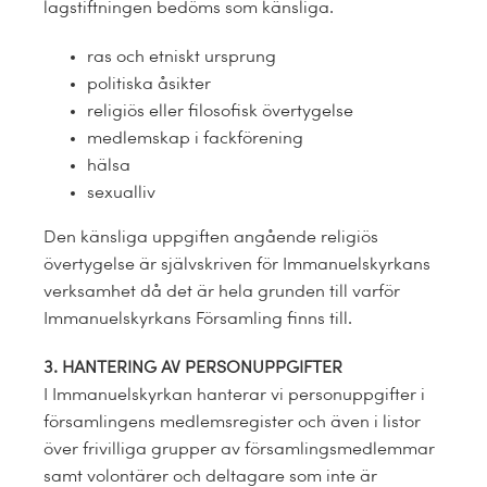
lagstiftningen bedöms som känsliga.
ras och etniskt ursprung
politiska åsikter
religiös eller filosofisk övertygelse
medlemskap i fackförening
hälsa
sexualliv
Den känsliga uppgiften angående religiös
övertygelse är självskriven för Immanuelskyrkans
verksamhet då det är hela grunden till varför
Immanuelskyrkans Församling finns till.
3. HANTERING AV PERSONUPPGIFTER
I Immanuelskyrkan hanterar vi personuppgifter i
församlingens medlemsregister och även i listor
över frivilliga grupper av församlingsmedlemmar
samt volontärer och deltagare som inte är