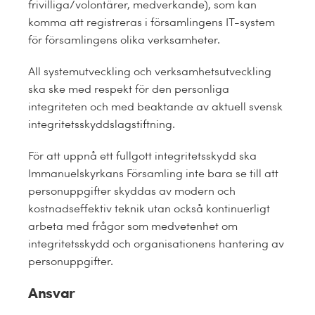
Kalender
frivilliga/volontärer, medverkande), som kan
komma att registreras i församlingens IT-system
för församlingens olika verksamheter.
Kontakt
All systemutveckling och verksamhetsutveckling
العربية / Arabic
ska ske med respekt för den personliga
integriteten och med beaktande av aktuell svensk
SÖK
integritetsskyddslagstiftning.
EFTER:
För att uppnå ett fullgott integritetsskydd ska
Immanuelskyrkans Församling inte bara se till att
personuppgifter skyddas av modern och
kostnadseffektiv teknik utan också kontinuerligt
arbeta med frågor som medvetenhet om
integritetsskydd och organisationens hantering av
personuppgifter.
Ansvar