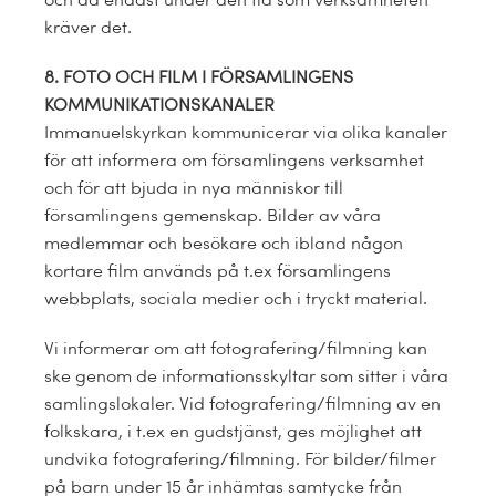
och då endast under den tid som verksamheten
kräver det.
8. FOTO OCH FILM I FÖRSAMLINGENS
KOMMUNIKATIONSKANALER
Immanuelskyrkan kommunicerar via olika kanaler
för att informera om församlingens verksamhet
och för att bjuda in nya människor till
församlingens gemenskap. Bilder av våra
medlemmar och besökare och ibland någon
kortare film används på t.ex församlingens
webbplats, sociala medier och i tryckt material.
Vi informerar om att fotografering/filmning kan
ske genom de informationsskyltar som sitter i våra
samlingslokaler. Vid fotografering/filmning av en
folkskara, i t.ex en gudstjänst, ges möjlighet att
undvika fotografering/filmning. För bilder/filmer
på barn under 15 år inhämtas samtycke från