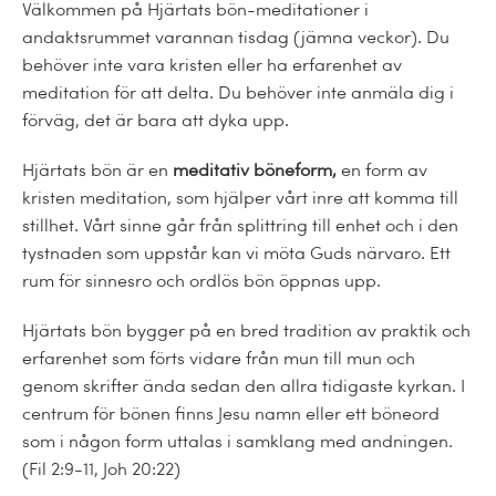
Välkommen på Hjärtats bön-meditationer i
andaktsrummet varannan tisdag (jämna veckor). Du
behöver inte vara kristen eller ha erfarenhet av
meditation för att delta. Du behöver inte anmäla dig i
förväg, det är bara att dyka upp.
Hjärtats bön är en
meditativ böneform,
en form av
kristen meditation, som hjälper vårt inre att komma till
stillhet. Vårt sinne går från splittring till enhet och i den
tystnaden som uppstår kan vi möta Guds närvaro. Ett
rum för sinnesro och ordlös bön öppnas upp.
Hjärtats bön bygger på en bred tradition av praktik och
erfarenhet som förts vidare från mun till mun och
genom skrifter ända sedan den allra tidigaste kyrkan. I
centrum för bönen finns Jesu namn eller ett böneord
som i någon form uttalas i samklang med andningen.
(Fil 2:9-11, Joh 20:22)