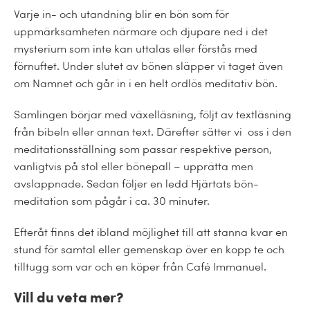
Varje in- och utandning blir en bön som för
uppmärksamheten närmare och djupare ned i det
mysterium som inte kan uttalas eller förstås med
förnuftet. Under slutet av bönen släpper vi taget även
om Namnet och går in i en helt ordlös meditativ bön.
Samlingen börjar med växelläsning, följt av textläsning
från bibeln eller annan text. Därefter sätter vi oss i den
meditationsställning som passar respektive person,
vanligtvis på stol eller bönepall – upprätta men
avslappnade. Sedan följer en ledd Hjärtats bön-
meditation som pågår i ca. 30 minuter.
Efteråt finns det ibland möjlighet till att stanna kvar en
stund för samtal eller gemenskap över en kopp te och
tilltugg som var och en köper från Café Immanuel.
Vill du veta mer?