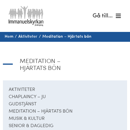
Fortsätt
till
Gå till...
innehållet
Hem
Hem
Aktiviteter
Meditation – Hjärtats bön
Om oss
MEDITATION –
Musik & kultur
HJÄRTATS BÖN
Barn & unga
AKTIVITETER
CHAPLAINCY – JU
Café Immanuel
GUDSTJÄNST
MEDITATION – HJÄRTATS BÖN
Nyheter
MUSIK & KULTUR
SENIOR & DAGLEDIG