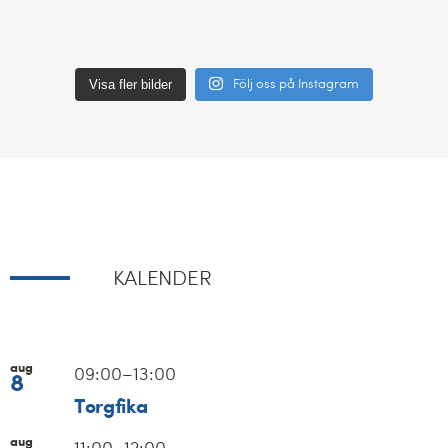
Visa fler bilder
Följ oss på Instagram
KALENDER
aug
09:00
–
13:00
8
Torgfika
aug