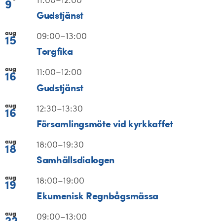
11:00
–
12:00
9
Gudstjänst
aug
09:00
–
13:00
15
Torgfika
aug
11:00
–
12:00
16
Gudstjänst
aug
12:30
–
13:30
16
Församlingsmöte vid kyrkkaffet
aug
18:00
–
19:30
18
Samhällsdialogen
aug
18:00
–
19:00
19
Ekumenisk Regnbågsmässa
aug
09:00
–
13:00