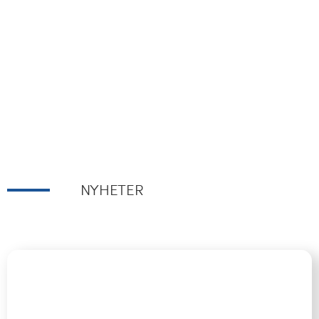
Café Immanuel
NYHETER