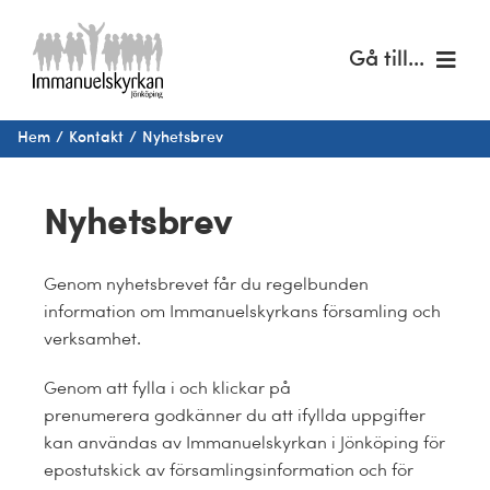
Fortsätt
till
Gå till...
innehållet
Hem
Hem
Kontakt
Nyhetsbrev
Om oss
Nyhetsbrev
Musik & kultur
Genom nyhetsbrevet får du regelbunden
Barn & unga
information om Immanuelskyrkans församling och
verksamhet.
Café Immanuel
Genom att fylla i och klickar på
prenumerera godkänner du att ifyllda uppgifter
Nyheter
kan användas av Immanuelskyrkan i Jönköping för
epostutskick av församlingsinformation och för