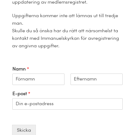
Kalender
uppdatering av medlemsregistret.
Uppgifterna kommer inte att lämnas ut till tredje
Kontakt
man.
Skulle du så önska har du rätt att närsomhelst ta
العربية / Arabic
kontakt med Immanuelskyrkan för avregistrering
av angivna uppgifter.
SÖK
EFTER:
Namn
*
F
S
ö
i
E-post
*
r
s
s
t
t
Skicka