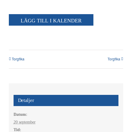
Kalender
Kontakt
LÄGG TILL I KALENDER
العربية / Arabic
SÖK
EFTER:
Torgfika
Torgfika
Detaljer
Datum:
20 september
Tid: