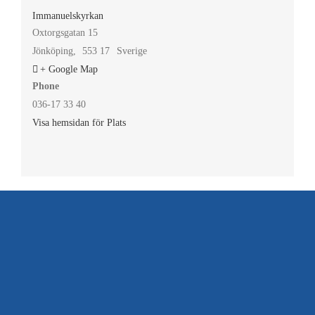
Immanuelskyrkan
Oxtorgsgatan 15
Jönköping
,
553 17
Sverige
+ Google Map
Phone
036-17 33 40
Visa hemsidan för Plats