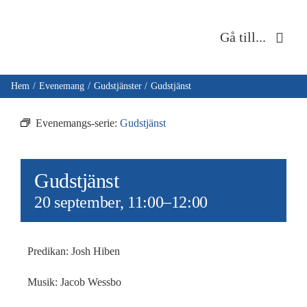
Fortsätt
till
Gå till...
innehållet
Hem
Hem
Evenemang
Gudstjänster
Gudstjänst
Om oss
Evenemangs-serie:
Gudstjänst
Musik & kultur
Gudstjänst
Barn & unga
20 september, 11:00
–
12:00
Café Immanuel
Predikan: Josh Hiben
Nyheter
Musik: Jacob Wessbo