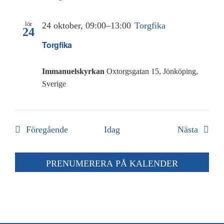
lör
24 oktober, 09:00
–
13:00
Torgfika
24
Torgfika
Immanuelskyrkan
Oxtorgsgatan 15, Jönköping,
Sverige
Evenemang
Evene
Föregående
Idag
Nästa
PRENUMERERA PÅ KALENDER