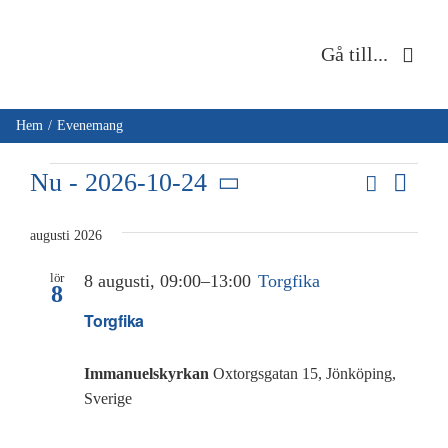
Fortsätt
till
Gå till...
innehållet
Hem
Hem
Evenemang
Evenemang
Om oss
Eve
Nu
 - 
2026-10-24
Sök
Evene
Lista
Vie
Välj
Search
Musik & kultur
Navi
datum.
augusti 2026
and
lör
8 augusti, 09:00
–
13:00
Torgfika
Barn & unga
8
Views
Torgfika
Naviga
Café Immanuel
Immanuelskyrkan
Oxtorgsgatan 15, Jönköping,
Sverige
Nyheter