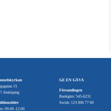
nuelskyrkan
GE EN GÅVA
gsgatan 15
Församlingen
7 Jönköping
Bankgiro: 545-6231
itionstider
Swish: 123 006 77 69
ors: 09.00–12.00