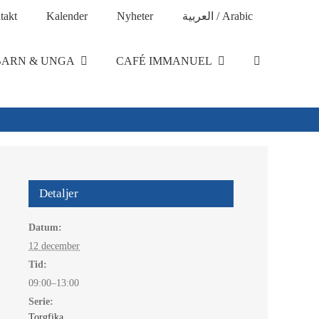
takt
Kalender
Nyheter
العربية / Arabic
BARN & UNGA
CAFÉ IMMANUEL
Detaljer
Datum:
12 december
Tid:
09:00–13:00
Serie:
Torgfika