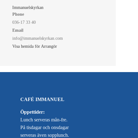
Immanuelskyrkan
Phone
036-17 33 40
Email
info@immanuelskyrkan.com
Visa hemida för Arrangör
CAFÉ IMMANUEL
Öppettider:
Lunch serveras mån-fre.
På tisdagar och onsdagar
serveras även sopplunch.