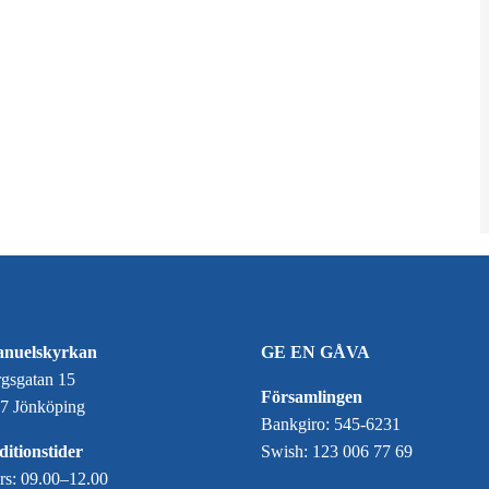
nuelskyrkan
GE EN GÅVA
gsgatan 15
Församlingen
7 Jönköping
Bankgiro: 545-6231
itionstider
Swish: 123 006 77 69
ors: 09.00–12.00