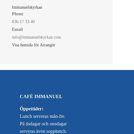
Immanuelskyrkan
Phone
036-17 33 40
Email
info@immanuelskyrkan.com
Visa hemida för Arrangör
CAFÉ IMMANUEL
Öppettider:
Lunch serveras mån-fre.
På tisdagar och onsdagar
serveras även sopplunch.