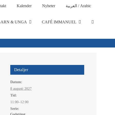
takt
Kalender
Nyheter
العربية / Arabic
BARN & UNGA
CAFÉ IMMANUEL
Detaljer
Datum:
8 augusti 2027
Tid:
11:00–12:00
Serie:
Gudstjänst