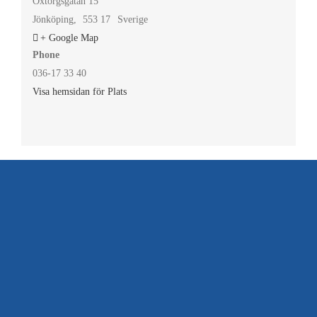
Oxtorgsgatan 15
Jönköping
,
553 17
Sverige
+ Google Map
Phone
036-17 33 40
Visa hemsidan för Plats