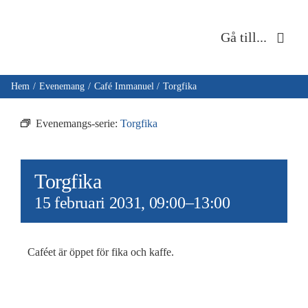
Fortsätt
till
Gå till...
innehållet
Hem
Hem
Evenemang
Café Immanuel
Torgfika
Om oss
Evenemangs-serie:
Torgfika
Musik & kultur
Torgfika
Barn & unga
15 februari 2031, 09:00
–
13:00
Café Immanuel
Caféet är öppet för fika och kaffe.
Nyheter