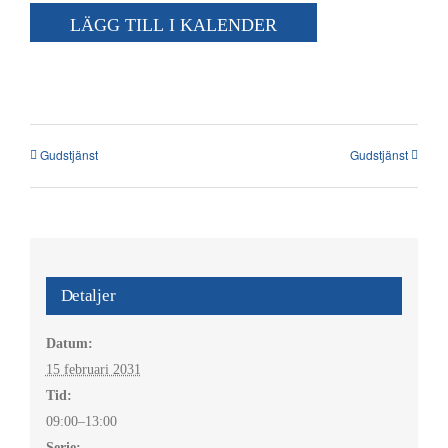
Kalender
LÄGG TILL I KALENDER
Kontakt
العربية / Arabic
Gudstjänst
Gudstjänst
SÖK
EFTER:
Detaljer
Datum:
15 februari 2031
Tid:
09:00–13:00
Serie: