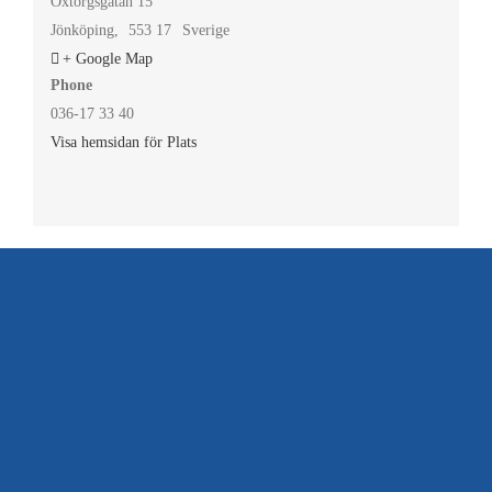
Oxtorgsgatan 15
Jönköping
,
553 17
Sverige
+ Google Map
Phone
036-17 33 40
Visa hemsidan för Plats