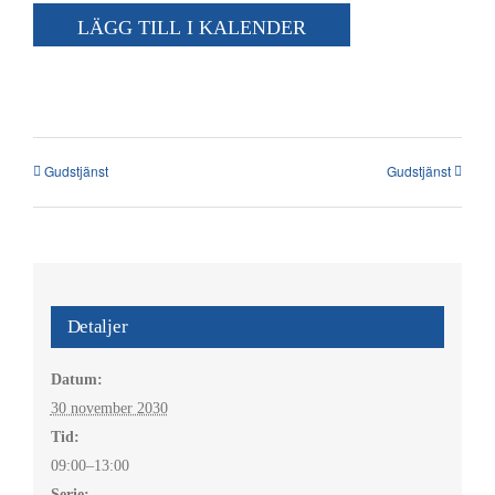
Kalender
LÄGG TILL I KALENDER
Kontakt
العربية / Arabic
Gudstjänst
Gudstjänst
SÖK
EFTER:
Detaljer
Datum:
30 november 2030
Tid:
09:00–13:00
Serie: