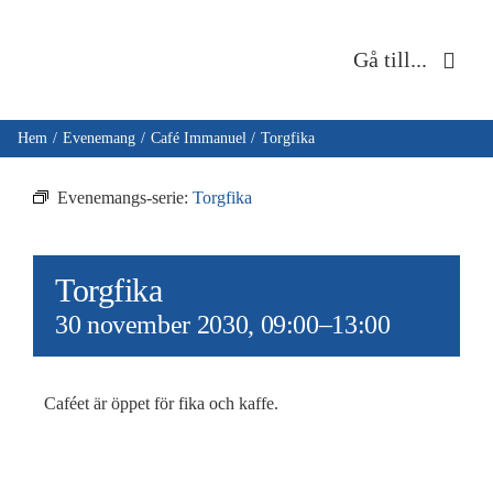
Fortsätt
till
Gå till...
innehållet
Hem
Hem
Evenemang
Café Immanuel
Torgfika
Om oss
Evenemangs-serie:
Torgfika
Musik & kultur
Torgfika
Barn & unga
30 november 2030, 09:00
–
13:00
Café Immanuel
Caféet är öppet för fika och kaffe.
Nyheter