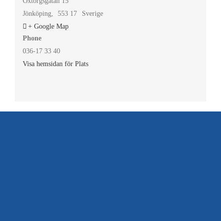
Oxtorgsgatan 15
Jönköping
,
553 17
Sverige
+ Google Map
Phone
036-17 33 40
Visa hemsidan för Plats