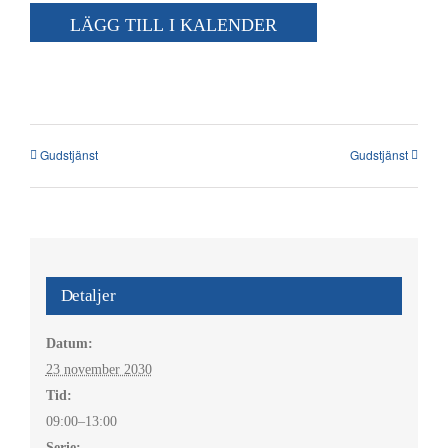
Kalender
LÄGG TILL I KALENDER
Kontakt
العربية / Arabic
Gudstjänst
Gudstjänst
SÖK
EFTER:
Detaljer
Datum:
23 november 2030
Tid:
09:00–13:00
Serie: