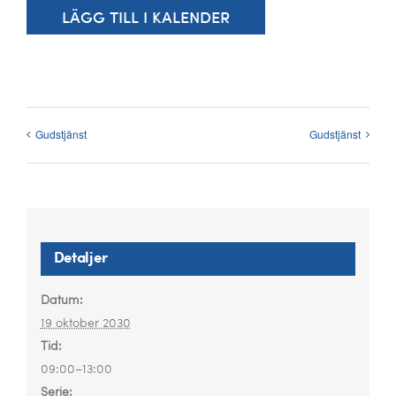
Kalender
LÄGG TILL I KALENDER
Kontakt
العربية / Arabic
Gudstjänst
Gudstjänst
SÖK
EFTER:
Detaljer
Datum:
19 oktober 2030
Tid:
09:00–13:00
Serie: