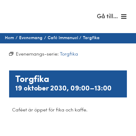
Fortsätt
till
Gå till...
innehållet
Hem
Hem
Evenemang
Café Immanuel
Torgfika
Om oss
Evenemangs-serie:
Torgfika
Musik & kultur
Torgfika
Barn & unga
19 oktober 2030, 09:00
–
13:00
Café Immanuel
Caféet är öppet för fika och kaffe.
Nyheter