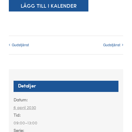
Kalender
LÄGG TILL I KALENDER
Kontakt
العربية / Arabic
Gudstjänst
Gudstjänst
SÖK
EFTER:
Detaljer
Datum:
6 april 2030
Tid:
09:00–13:00
Serie: