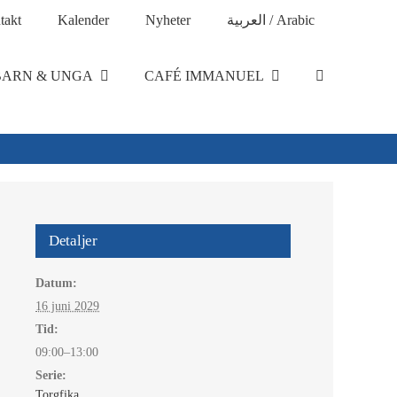
takt
Kalender
Nyheter
العربية / Arabic
BARN & UNGA
CAFÉ IMMANUEL
Detaljer
Datum:
16 juni 2029
Tid:
09:00–13:00
Serie:
Torgfika