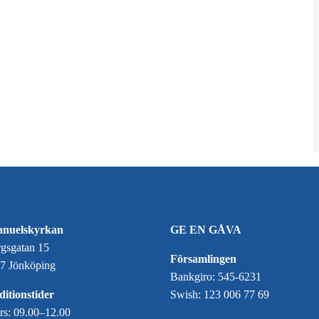
nuelskyrkan
GE EN GÅVA
gsgatan 15
Församlingen
7 Jönköping
Bankgiro: 545-6231
itionstider
Swish: 123 006 77 69
ors: 09.00–12.00