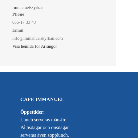
Immanuelskyrkan
Phone
036-17 33 40
Email
info@immanuelskyrkan.com
Visa hemida för Arrangör
CAFÉ IMMANUEL
Öppettider:
Lunch serveras mån-fre.
På tisdagar och onsdagar
serveras även sopplunch.