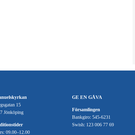
nuelskyrkan
GE EN GÅVA
gsgatan 15
Församlingen
7 Jönköping
Bankgiro: 545-6231
itionstider
Swish: 123 006 77 69
ors: 09.00–12.00