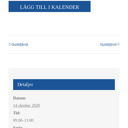
Kalender
LÄGG TILL I KALENDER
Kontakt
العربية / Arabic
Gudstjänst
Gudstjänst
SÖK
EFTER:
Detaljer
Datum:
14 oktober 2028
Tid:
09:00–13:00
Serie: