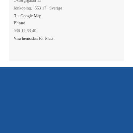
Oxtorgsgatan 15
Jönköping
,
553 17
Sverige
+ Google Map
Phone
036-17 33 40
Visa hemsidan för Plats