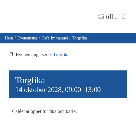
Fortsätt
till
Gå till...
innehållet
Hem
Hem
Evenemang
Café Immanuel
Torgfika
Om oss
Evenemangs-serie:
Torgfika
Musik & kultur
Torgfika
Barn & unga
14 oktober 2028, 09:00
–
13:00
Café Immanuel
Caféet är öppet för fika och kaffe.
Nyheter