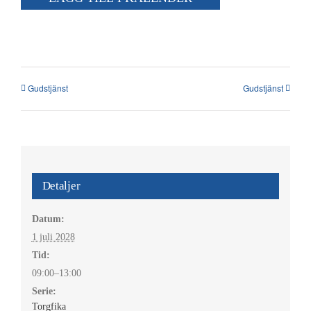
Kalender
Kontakt
العربية / Arabic
Gudstjänst
Gudstjänst
SÖK
EFTER:
Detaljer
Datum:
1 juli 2028
Tid:
09:00–13:00
Serie:
Torgfika