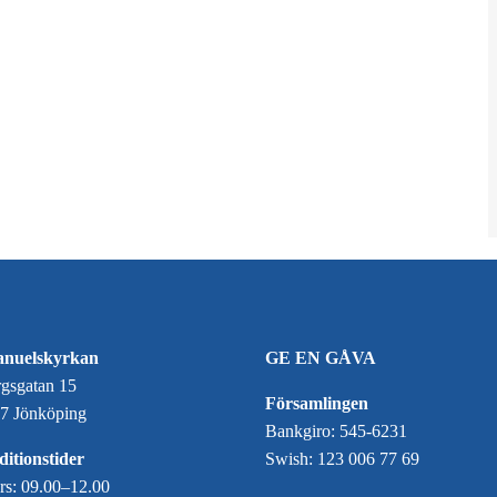
nuelskyrkan
GE EN GÅVA
gsgatan 15
Församlingen
7 Jönköping
Bankgiro: 545-6231
itionstider
Swish: 123 006 77 69
ors: 09.00–12.00