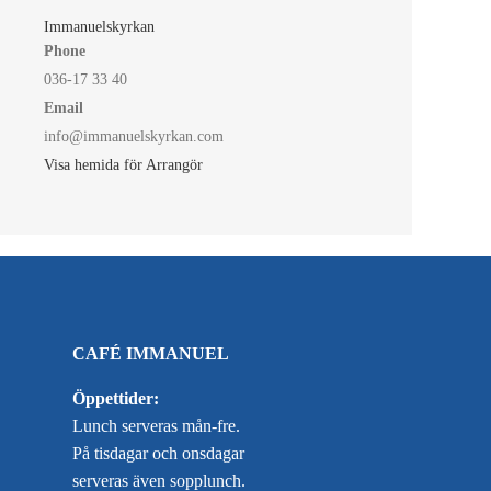
Immanuelskyrkan
Phone
036-17 33 40
Email
info@immanuelskyrkan.com
Visa hemida för Arrangör
CAFÉ IMMANUEL
Öppettider:
Lunch serveras mån-fre.
På tisdagar och onsdagar
serveras även sopplunch.