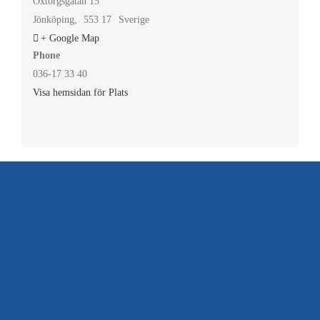
Oxtorgsgatan 15
Jönköping
,
553 17
Sverige
+ Google Map
Phone
036-17 33 40
Visa hemsidan för Plats