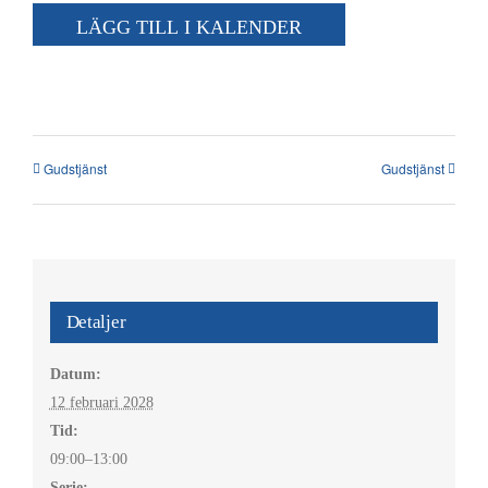
Kalender
LÄGG TILL I KALENDER
Kontakt
العربية / Arabic
Gudstjänst
Gudstjänst
SÖK
EFTER:
Detaljer
Datum:
12 februari 2028
Tid:
09:00–13:00
Serie: