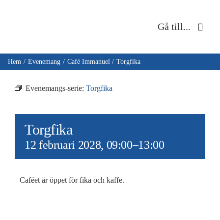
Fortsätt
till
Gå till...
innehållet
Hem
Hem
Evenemang
Café Immanuel
Torgfika
Om oss
Evenemangs-serie:
Torgfika
Musik & kultur
Torgfika
Barn & unga
12 februari 2028, 09:00
–
13:00
Café Immanuel
Caféet är öppet för fika och kaffe.
Nyheter