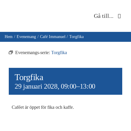
Fortsätt
till
Gå till...
innehållet
Hem
Hem
Evenemang
Café Immanuel
Torgfika
Om oss
Evenemangs-serie:
Torgfika
Musik & kultur
Torgfika
Barn & unga
29 januari 2028, 09:00
–
13:00
Café Immanuel
Caféet är öppet för fika och kaffe.
Nyheter