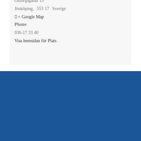
Oxtorgsgatan 15
Jönköping
,
553 17
Sverige
+ Google Map
Phone
036-17 33 40
Visa hemsidan för Plats