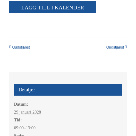
Kalender
LÄGG TILL I KALENDER
Kontakt
العربية / Arabic
Gudstjänst
Gudstjänst
SÖK
EFTER:
Detaljer
Datum:
29 januari 2028
Tid:
09:00–13:00
Serie: