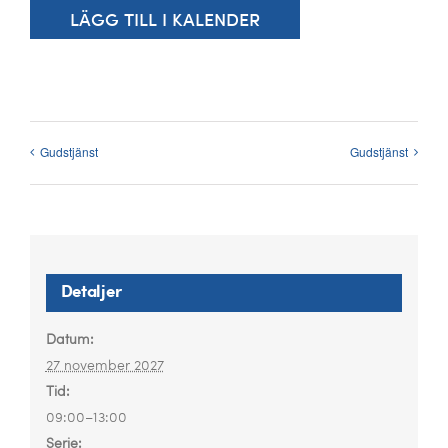
Kalender
LÄGG TILL I KALENDER
Kontakt
العربية / Arabic
Gudstjänst
Gudstjänst
SÖK
EFTER:
Detaljer
Datum:
27 november 2027
Tid:
09:00–13:00
Serie: