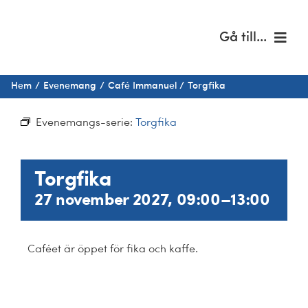
Fortsätt
till
Gå till...
innehållet
Hem
Hem
Evenemang
Café Immanuel
Torgfika
Om oss
Evenemangs-serie:
Torgfika
Musik & kultur
Torgfika
Barn & unga
27 november 2027, 09:00
–
13:00
Café Immanuel
Caféet är öppet för fika och kaffe.
Nyheter