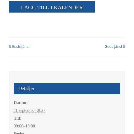
Kalender
LÄGG TILL I KALENDER
Kontakt
العربية / Arabic
Gudstjänst
Gudstjänst
SÖK
EFTER:
Detaljer
Datum:
11 september 2027
Tid:
09:00–13:00
Serie: