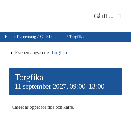
Fortsätt
till
Gå till...
innehållet
Hem
Hem
Evenemang
Café Immanuel
Torgfika
Om oss
Evenemangs-serie:
Torgfika
Musik & kultur
Torgfika
Barn & unga
11 september 2027, 09:00
–
13:00
Café Immanuel
Caféet är öppet för fika och kaffe.
Nyheter