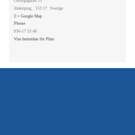
Oxtorgsgatan 15
Jönköping
,
553 17
Sverige
+ Google Map
Phone
036-17 33 40
Visa hemsidan för Plats