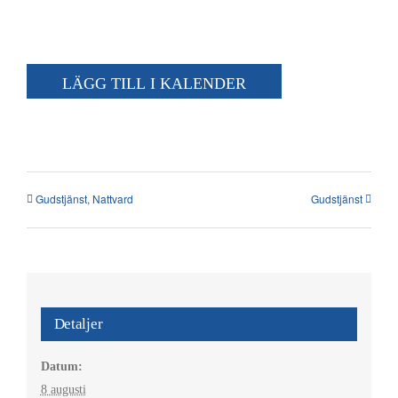
Kalender
Kontakt
LÄGG TILL I KALENDER
العربية / Arabic
SÖK
EFTER:
Gudstjänst, Nattvard
Gudstjänst
Detaljer
Datum:
8 augusti