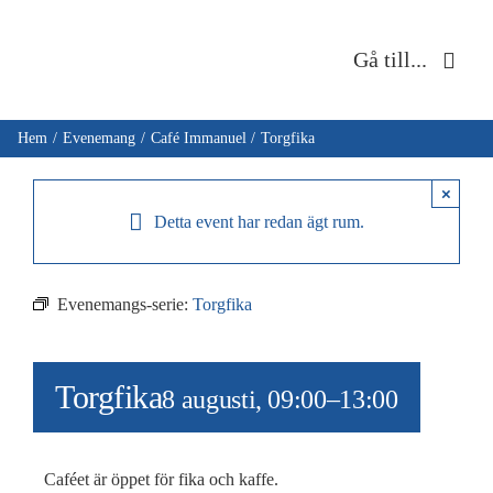
Fortsätt
till
Gå till...
innehållet
Hem
Hem
Evenemang
Café Immanuel
Torgfika
Om oss
×
Detta event har redan ägt rum.
Musik & kultur
Evenemangs-serie:
Torgfika
Barn & unga
Café Immanuel
Torgfika
8 augusti, 09:00
–
13:00
Nyheter
Caféet är öppet för fika och kaffe.