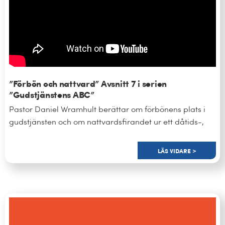
”Förbön och nattvard” Avsnitt 7 i serien
”Gudstjänstens ABC”
Pastor Daniel Wramhult berättar om förbönens plats i
gudstjänsten och om nattvardsfirandet ur ett dåtids-,
LÄS VIDARE >