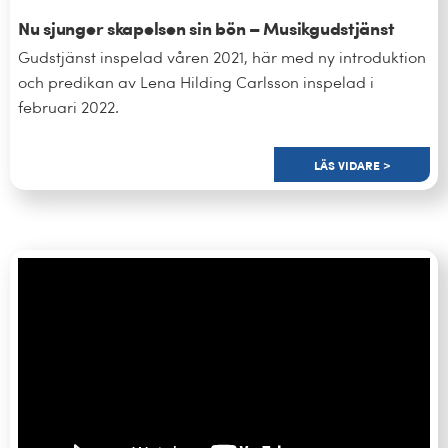
Kalender
Nu sjunger skapelsen sin bön – Musikgudstjänst
Gudstjänst inspelad våren 2021, här med ny introduktion
Kontakt
och predikan av Lena Hilding Carlsson inspelad i
februari 2022.
العربية / Arabic
SÖK
LÄS VIDARE >
EFTER: