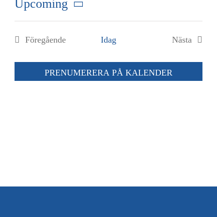
Upcoming
Kalender
Välj
datum.
Kontakt
Föregående
Idag
Nästa
Evenemang
Evenema
العربية / Arabic
PRENUMERERA PÅ KALENDER
SÖK
EFTER: