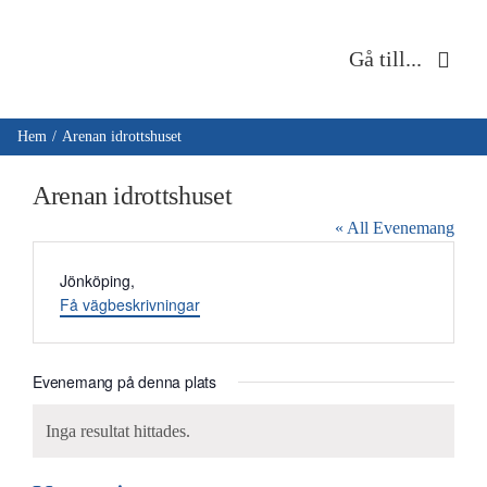
Fortsätt
till
Gå till...
innehållet
Hem
Hem
Arenan idrottshuset
Om oss
Arenan idrottshuset
« All Evenemang
Musik & kultur
Adress
Jönköping
,
Få vägbeskrivningar
Barn & unga
Café Immanuel
Evenemang på denna plats
Inga resultat hittades.
Nyheter
Notice