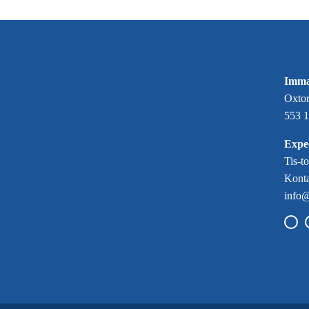
Imma
Oxtor
553 1
Exped
Tis-t
Konta
info