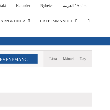
takt
Kalender
Nyheter
العربية / Arabic
BARN & UNGA
CAFÉ IMMANUEL
Evenemang
Lista
Månad
Day
 EVENEMANG
Views
Navigation