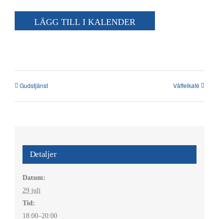
Kalender
LÄGG TILL I KALENDER
Kontakt
العربية / Arabic
SÖK
Gudstjänst
Våffelkafé
EFTER:
Detaljer
Datum:
29 juli
Tid:
18:00–20:00