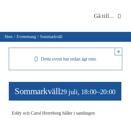
Fortsätt
till
Gå till...
innehållet
Hem
Hem
Evenemang
Sommarkväll
Om oss
×
Detta event har redan ägt rum.
Musik & kultur
Barn & unga
Sommarkväll
29 juli, 18:00
–
20:00
Café Immanuel
Eddy och Carol Herreborg håller i samlingen
Nyheter