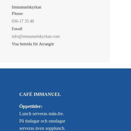
Immanuelskyrkan
Phone
036-17 33 40
Email
info@immanuelskyrkan.com
Visa hemida för Arrangör
CAFÉ IMMANUEL
Öppettider:
Lunch serveras mån-fre.
På tisdagar och onsdagar
serveras även sopplunch.