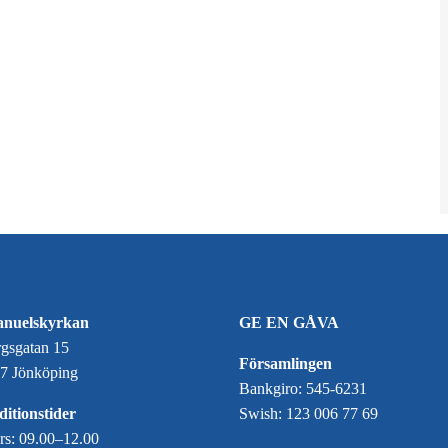
nuelskyrkan
GE EN GÅVA
gsgatan 15
Församlingen
7 Jönköping
Bankgiro: 545-6231
itionstider
Swish: 123 006 77 69
ors: 09.00–12.00