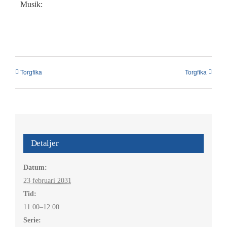
Kalender
Musik:
Kontakt
العربية / Arabic
Torgfika
Torgfika
SÖK
EFTER:
Detaljer
Datum:
23 februari 2031
Tid:
11:00–12:00
Serie: