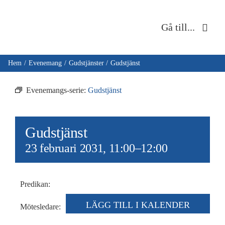
Fortsätt
till
Gå till...
innehållet
Hem
Hem
Evenemang
Gudstjänster
Gudstjänst
Om oss
Evenemangs-serie:
Gudstjänst
Musik & kultur
Gudstjänst
Barn & unga
23 februari 2031, 11:00
–
12:00
Café Immanuel
Predikan:
Nyheter
LÄGG TILL I KALENDER
Mötesledare: