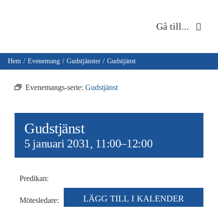
Fortsätt
till
Gå till...
innehållet
Hem
Hem
Evenemang
Gudstjänster
Gudstjänst
Om oss
Evenemangs-serie:
Gudstjänst
Musik & kultur
Gudstjänst
Barn & unga
5 januari 2031, 11:00
–
12:00
Café Immanuel
Predikan:
Nyheter
LÄGG TILL I KALENDER
Mötesledare: