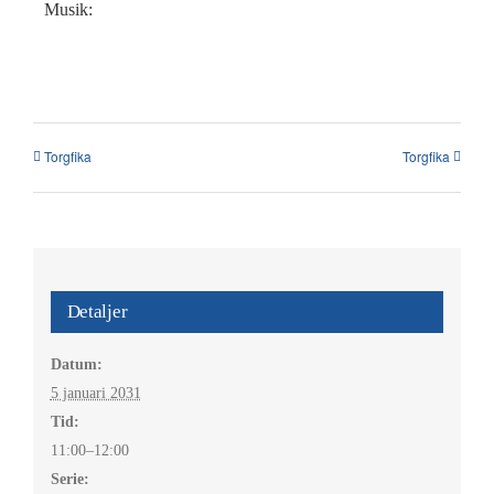
Kalender
Musik:
Kontakt
العربية / Arabic
Torgfika
Torgfika
SÖK
EFTER:
Detaljer
Datum:
5 januari 2031
Tid:
11:00–12:00
Serie: