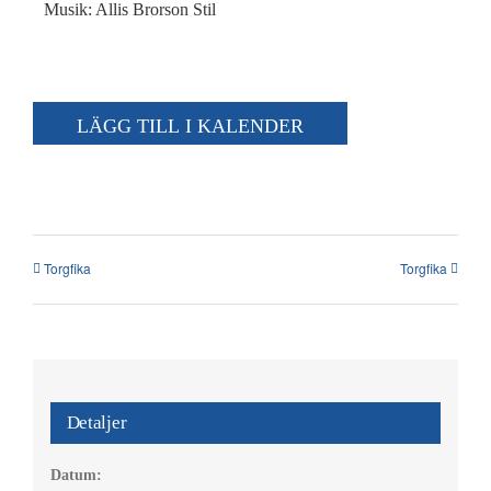
Kalender
Musik: Allis Brorson Stil
Kontakt
LÄGG TILL I KALENDER
العربية / Arabic
SÖK
EFTER:
Torgfika
Torgfika
Detaljer
Datum: