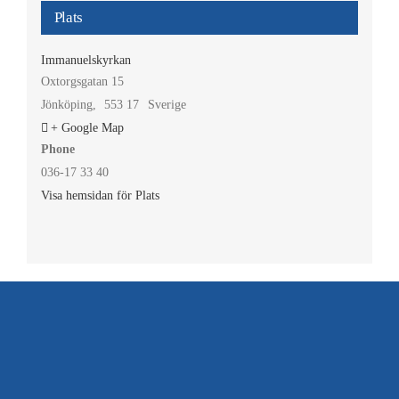
Plats
Immanuelskyrkan
Oxtorgsgatan 15
Jönköping
,
553 17
Sverige
+ Google Map
Phone
036-17 33 40
Visa hemsidan för Plats