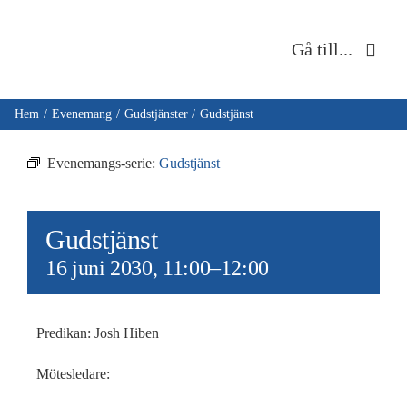
Fortsätt
till
Gå till...
innehållet
Hem
Hem
Evenemang
Gudstjänster
Gudstjänst
Om oss
Evenemangs-serie:
Gudstjänst
Musik & kultur
Gudstjänst
Barn & unga
16 juni 2030, 11:00
–
12:00
Café Immanuel
Predikan: Josh Hiben
Nyheter
Mötesledare: