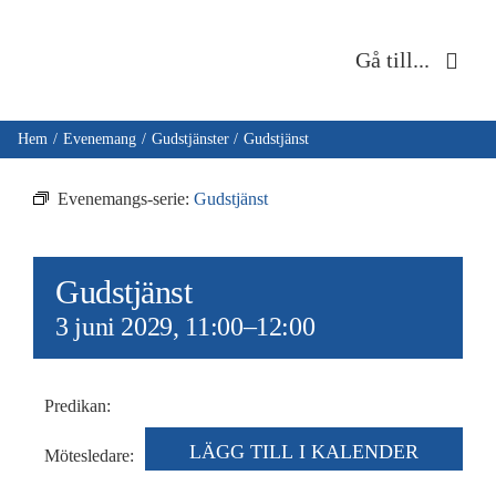
Fortsätt
till
Gå till...
innehållet
Hem
Hem
Evenemang
Gudstjänster
Gudstjänst
Om oss
Evenemangs-serie:
Gudstjänst
Musik & kultur
Gudstjänst
Barn & unga
3 juni 2029, 11:00
–
12:00
Café Immanuel
Predikan:
Nyheter
LÄGG TILL I KALENDER
Mötesledare: