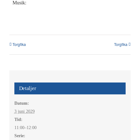
Kalender
Musik:
Kontakt
العربية / Arabic
Torgfika
Torgfika
SÖK
EFTER:
Detaljer
Datum:
3 juni 2029
Tid:
11:00–12:00
Serie: