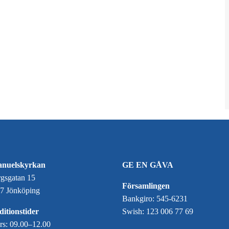
nuelskyrkan
GE EN GÅVA
gsgatan 15
Församlingen
7 Jönköping
Bankgiro: 545-6231
itionstider
Swish: 123 006 77 69
ors: 09.00–12.00