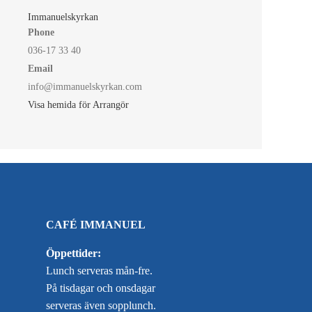
Immanuelskyrkan
Phone
036-17 33 40
Email
info@immanuelskyrkan.com
Visa hemida för Arrangör
CAFÉ IMMANUEL
Öppettider:
Lunch serveras mån-fre.
På tisdagar och onsdagar
serveras även sopplunch.