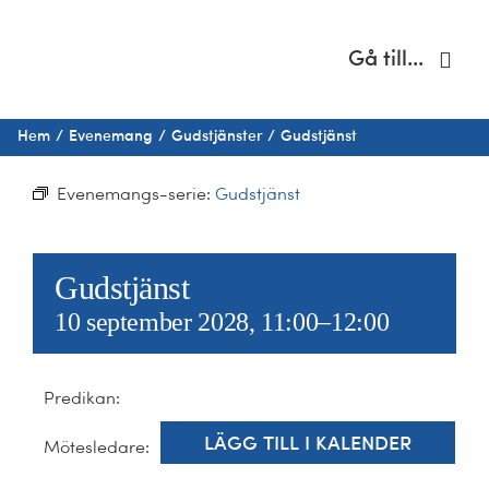
Fortsätt
till
Gå till...
innehållet
Hem
Hem
Evenemang
Gudstjänster
Gudstjänst
Om oss
Evenemangs-serie:
Gudstjänst
Musik & kultur
Gudstjänst
Barn & unga
10 september 2028, 11:00
–
12:00
Café Immanuel
Predikan:
Nyheter
LÄGG TILL I KALENDER
Mötesledare: