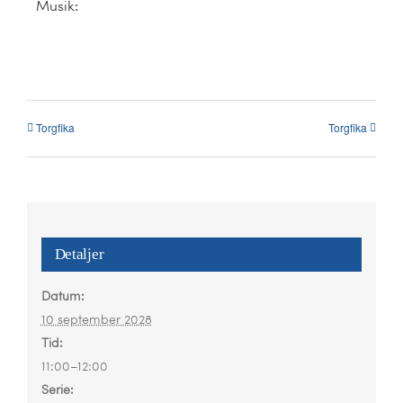
Kalender
Musik:
Kontakt
العربية / Arabic
Torgfika
Torgfika
SÖK
EFTER:
Detaljer
Datum:
10 september 2028
Tid:
11:00–12:00
Serie: