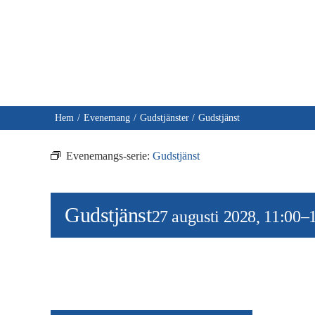
Fortsätt
till
innehållet
Hem
Evenemang
Gudstjänster
Gudstjänst
Evenemangs-serie:
Gudstjänst
Gudstjänst
27 augusti 2028, 11:00
–