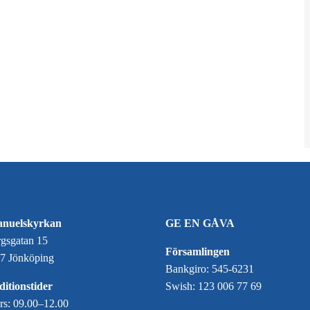
nuelskyrkan
GE EN GÅVA
gsgatan 15
Församlingen
7 Jönköping
Bankgiro: 545-6231
itionstider
Swish: 123 006 77 69
ors: 09.00–12.00