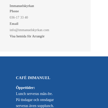
Immanuelskyrkan
Phone
036-17 33 40
Email
info@immanuelskyrkan.com
Visa hemida för Arrangör
CAFÉ IMMANUEL
Öppettider:
Lunch serveras mån-fre.
På tisdagar och onsdagar
serveras även sopplunch.