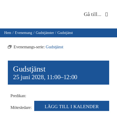
Fortsätt
till
Gå till...
innehållet
Hem
Hem
Evenemang
Gudstjänster
Gudstjänst
Om oss
Evenemangs-serie:
Gudstjänst
Musik & kultur
Gudstjänst
Barn & unga
25 juni 2028, 11:00
–
12:00
Café Immanuel
Predikan:
Nyheter
LÄGG TILL I KALENDER
Mötesledare: