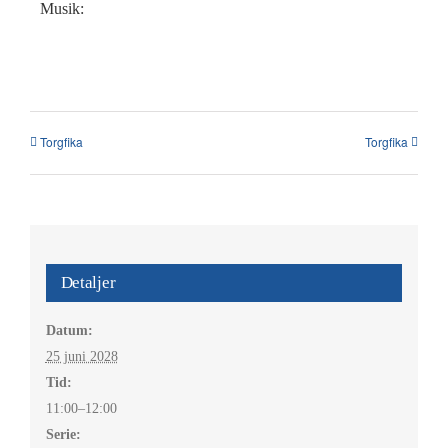
Kalender
Musik:
Kontakt
العربية / Arabic
Torgfika
Torgfika
SÖK
EFTER:
Detaljer
Datum:
25 juni 2028
Tid:
11:00–12:00
Serie: