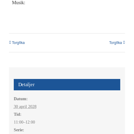
Kalender
Musik:
Kontakt
العربية / Arabic
Torgfika
Torgfika
SÖK
EFTER:
Detaljer
Datum:
30 april 2028
Tid:
11:00–12:00
Serie: