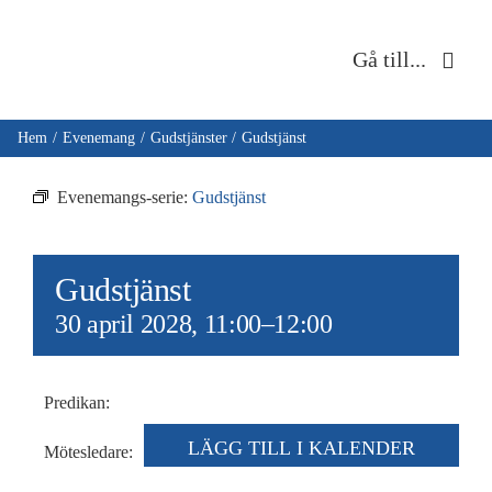
Fortsätt
till
Gå till...
innehållet
Hem
Hem
Evenemang
Gudstjänster
Gudstjänst
Om oss
Evenemangs-serie:
Gudstjänst
Musik & kultur
Gudstjänst
Barn & unga
30 april 2028, 11:00
–
12:00
Café Immanuel
Predikan:
Nyheter
LÄGG TILL I KALENDER
Mötesledare: