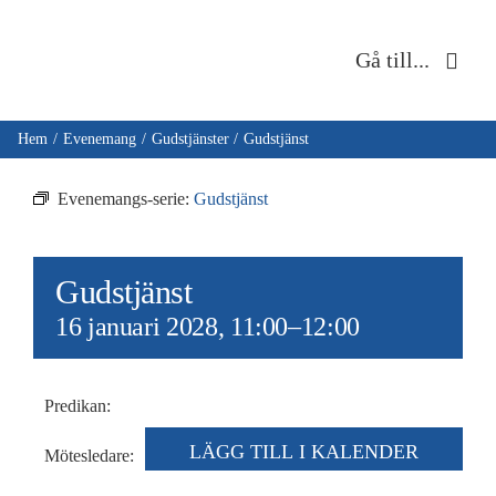
Fortsätt
till
Gå till...
innehållet
Hem
Hem
Evenemang
Gudstjänster
Gudstjänst
Om oss
Evenemangs-serie:
Gudstjänst
Musik & kultur
Gudstjänst
Barn & unga
16 januari 2028, 11:00
–
12:00
Café Immanuel
Predikan:
Nyheter
LÄGG TILL I KALENDER
Mötesledare: