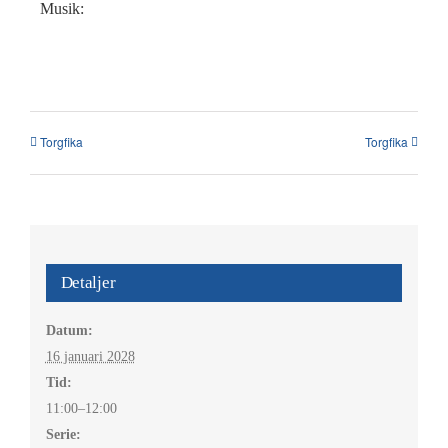
Kalender
Musik:
Kontakt
العربية / Arabic
Torgfika
Torgfika
SÖK
EFTER:
Detaljer
Datum:
16 januari 2028
Tid:
11:00–12:00
Serie: