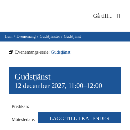
Fortsätt
till
Gå till...
innehållet
Hem
Hem
Evenemang
Gudstjänster
Gudstjänst
Om oss
Evenemangs-serie:
Gudstjänst
Musik & kultur
Gudstjänst
Barn & unga
12 december 2027, 11:00
–
12:00
Café Immanuel
Predikan:
Nyheter
LÄGG TILL I KALENDER
Mötesledare: