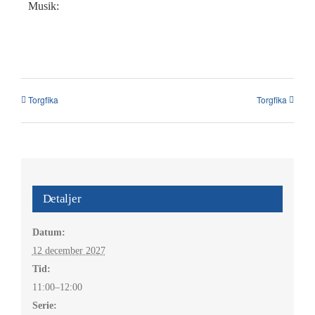
Kalender
Musik:
Kontakt
العربية / Arabic
Torgfika
Torgfika
SÖK
EFTER:
Detaljer
Datum:
12 december 2027
Tid:
11:00–12:00
Serie: