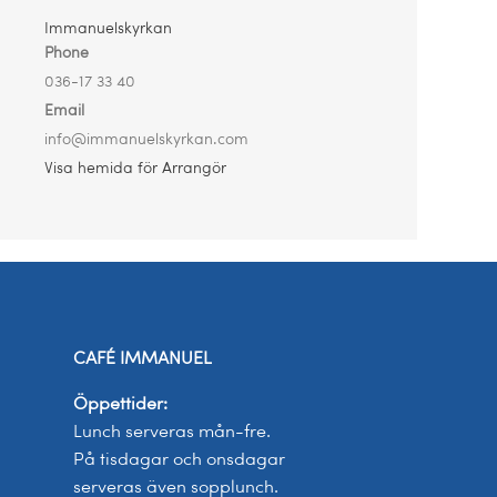
Immanuelskyrkan
Phone
036-17 33 40
Email
info@immanuelskyrkan.com
Visa hemida för Arrangör
CAFÉ IMMANUEL
Öppettider:
Lunch serveras mån-fre.
På tisdagar och onsdagar
serveras även sopplunch.