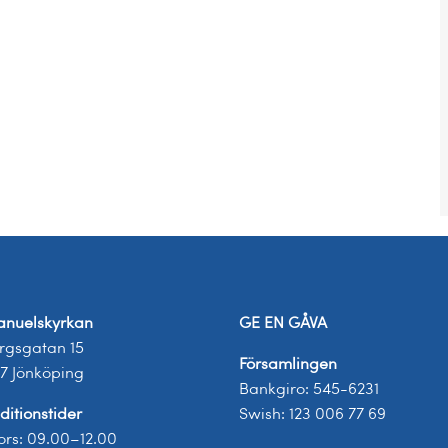
nuelskyrkan
GE EN GÅVA
rgsgatan 15
Församlingen
17 Jönköping
Bankgiro: 545-6231
ditionstider
Swish: 123 006 77 69
tors: 09.00–12.00