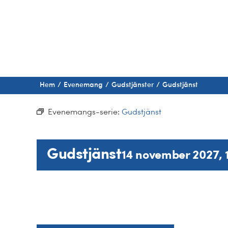
Fortsätt
till
innehållet
Hem
Evenemang
Gudstjänster
Gudstjänst
Evenemangs-serie:
Gudstjänst
Gudstjänst
14 november 2027, 