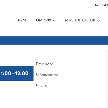
Kontak
HEM
OM OSS
MUSIK & KULTUR
Predikan:
11:00
–
12:00
Mötesledare:
Musik: