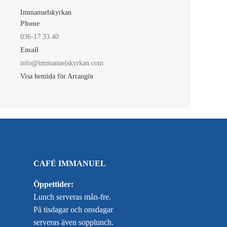
Immanuelskyrkan
Phone
036-17 33 40
Email
info@immanuelskyrkan.com
Visa hemida för Arrangör
CAFÉ IMMANUEL
Öppettider:
Lunch serveras mån-fre.
På tisdagar och onsdagar
serveras även sopplunch.