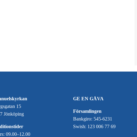
nuelskyrkan
GE EN GÅVA
gsgatan 15
Församlingen
7 Jönköping
Bankgiro: 545-6231
itionstider
Swish: 123 006 77 69
ors: 09.00–12.00