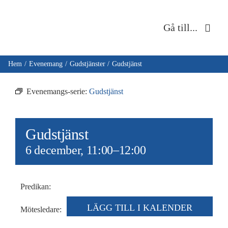
Fortsätt
till
Gå till...
innehållet
Hem
Hem
Evenemang
Gudstjänster
Gudstjänst
Om oss
Evenemangs-serie:
Gudstjänst
Musik & kultur
Gudstjänst
Barn & unga
6 december, 11:00
–
12:00
Café Immanuel
Predikan:
Nyheter
LÄGG TILL I KALENDER
Mötesledare: