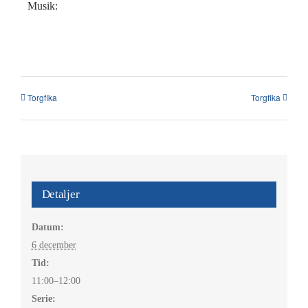
Kalender
Musik:
Kontakt
العربية / Arabic
Torgfika
Torgfika
SÖK
EFTER:
Detaljer
Datum:
6 december
Tid:
11:00–12:00
Serie: