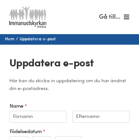
Fortsätt
till
Gå till...
innehållet
Hem
Hem
Uppdatera e-post
Om oss
Uppdatera e-post
Musik & kultur
Här kan du skicka in uppdatering om du har ändrat
Barn & unga
din e-postadress.
Café Immanuel
Name
*
Nyheter
F
S
ö
i
Födelsedatum
*
r
s