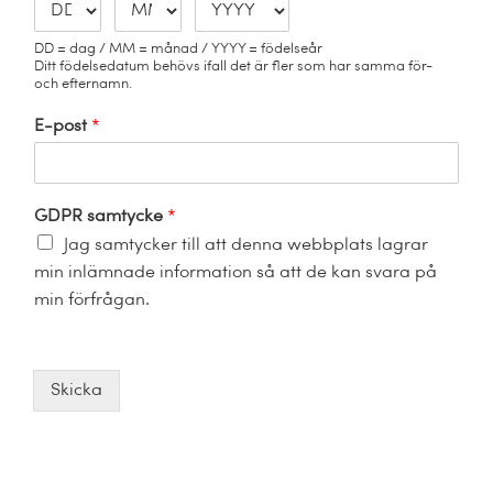
s
t
Kalender
t
DD = dag / MM = månad / YYYY = födelseår
Kontakt
Ditt födelsedatum behövs ifall det är fler som har samma för-
och efternamn.
E-post
*
العربية / Arabic
SÖK
EFTER:
GDPR samtycke
*
Jag samtycker till att denna webbplats lagrar
min inlämnade information så att de kan svara på
min förfrågan.
Skicka