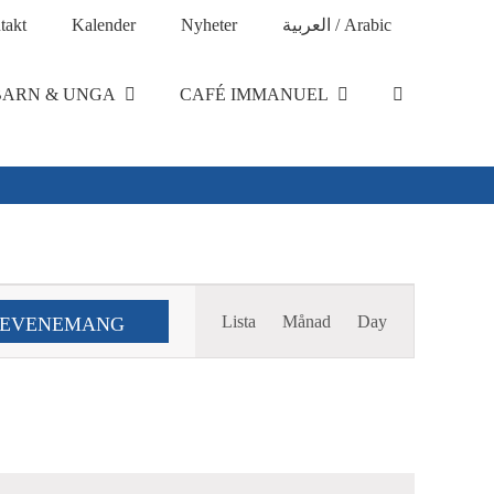
takt
Kalender
Nyheter
العربية / Arabic
BARN & UNGA
CAFÉ IMMANUEL
Evenemang
Lista
Månad
Day
 EVENEMANG
Views
Navigation