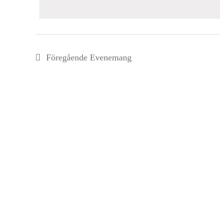
Navigation
nyckelord.
Föregående
Evenemang