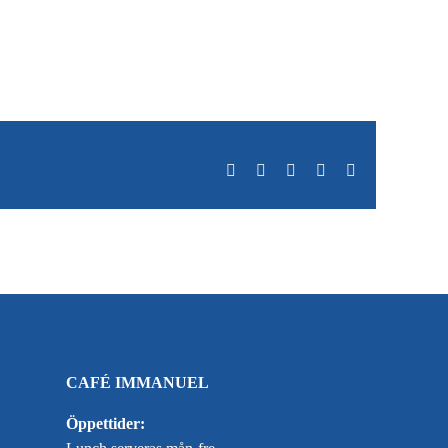
Facebook
X
LinkedIn
WhatsApp
E-
post
CAFÉ IMMANUEL
Öppettider: