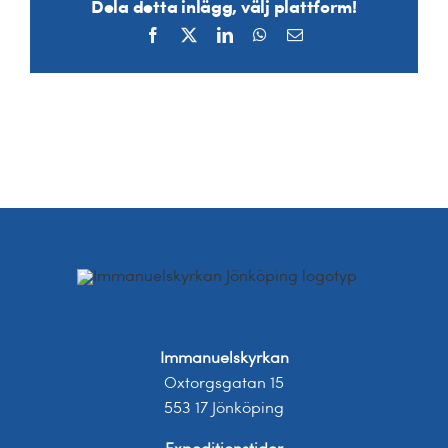
Dela detta inlägg, välj plattform!
Facebook
X
LinkedIn
WhatsApp
E-
post
Immanuelskyrkan
Oxtorgsgatan 15
553 17 Jönköping