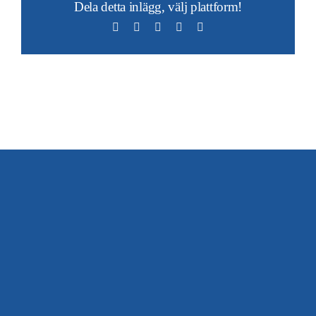
Dela detta inlägg, välj plattform!
Facebook
X
LinkedIn
WhatsApp
E-
post