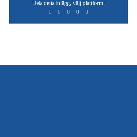
Dela detta inlägg, välj plattform!
Facebook
X
LinkedIn
WhatsApp
E-
post