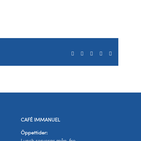
Facebook
X
LinkedIn
WhatsApp
E-
post
CAFÉ IMMANUEL
Öppettider: