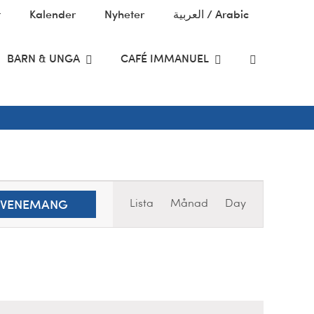
t
Kalender
Nyheter
العربية / Arabic
BARN & UNGA
CAFÉ IMMANUEL
Evenemang
Lista
Månad
Day
 EVENEMANG
Views
Navigation