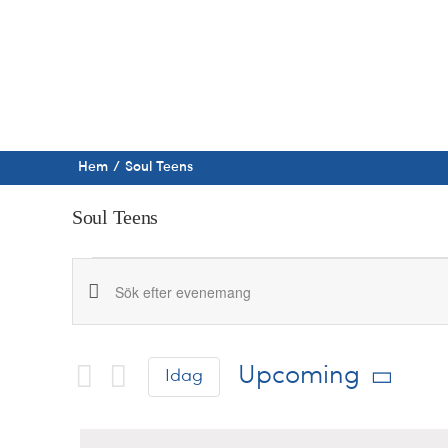
Fortsätt
till
innehållet
Hem
Soul Teens
Soul Teens
Evenemang
Evenemang
Ange
nyckelord.
Search
Sök
and
Upcoming
Idag
efter
Evenemang
Välj
Views
med
datum