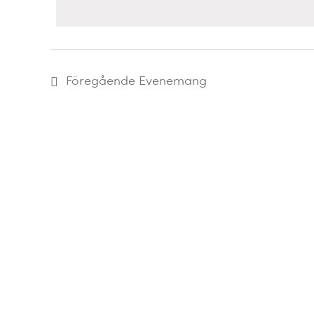
Navigation
nyckelord.
Föregående
Evenemang